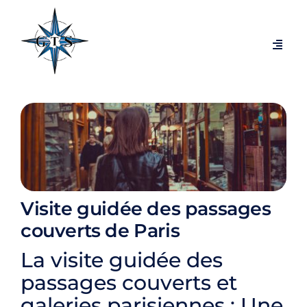
Passer
au
contenu
Navig
à
bascu
Visites par thèmes
Visites par villes
Expositions temporaires
Visite guidée des passages
Visites exclusives et coulisses
couverts de Paris
La visite guidée des
Blog
passages couverts et
galeries parisiennes : Une