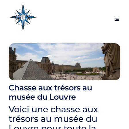
Passer
au
contenu
Navig
à
bascu
Visites par thèmes
Visites par villes
Expositions temporaires
Chasse aux trésors au
Visites exclusives et coulisses
musée du Louvre
Voici une chasse aux
Blog
trésors au musée du
Louvre pour toute la