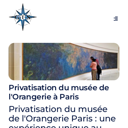
Passer
au
contenu
Navig
à
bascu
Visites par thèmes
Visites par villes
Expositions temporaires
Privatisation du musée de
Visites exclusives et coulisses
l'Orangerie à Paris
Privatisation du musée
Blog
de l'Orangerie Paris : une
expérience unique au