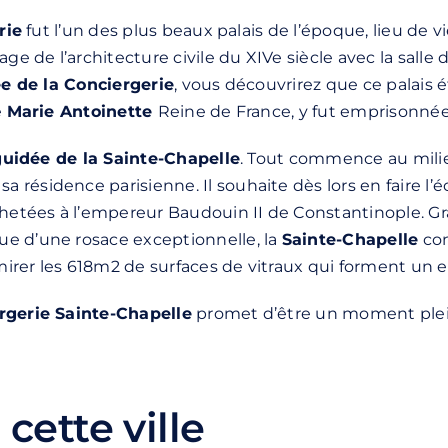
rie
fut l’un des plus beaux palais de l’époque, lieu de vi
de l’architecture civile du XIVe siècle avec la salle 
ée de la Conciergerie
, vous découvrirez que ce palais ét
e
Marie Antoinette
Reine de France, y fut emprisonnée
guidée de la Sainte-Chapelle
. Tout commence au milieu 
a résidence parisienne. Il souhaite dès lors en faire l’é
 achetées à l’empereur Baudouin II de Constantinople. 
ue d’une rosace exceptionnelle, la
Sainte-Chapelle
con
mirer les 618m2 de surfaces de vitraux qui forment un 
ergerie Sainte-Chapelle
promet d’être un moment plein
cette ville