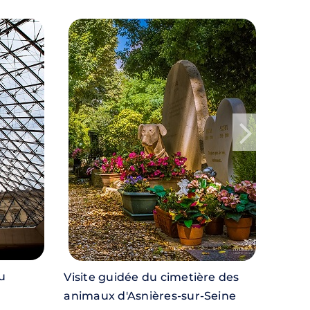
u
Visite guidée du cimetière des
Croisi
animaux d'Asnières-sur-Seine
Paris