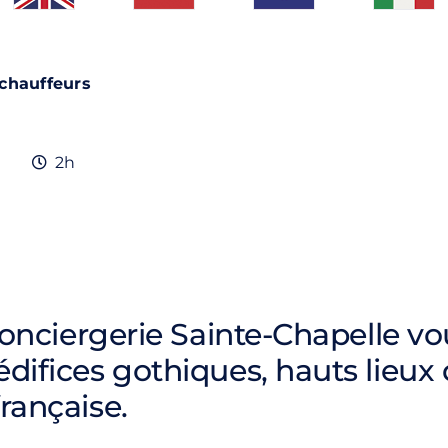
 chauffeurs
2h
 Conciergerie Sainte-Chapelle v
difices gothiques, hauts lieux 
rançaise.