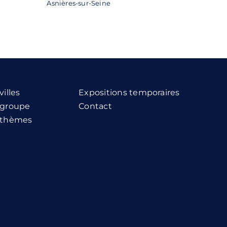
Asnières-sur-Seine
villes
Expositions temporaires
r groupe
Contact
r thèmes