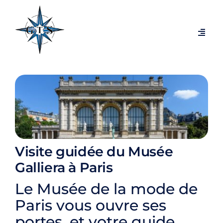
Passer
au
contenu
Navig
à
bascu
Visites par thèmes
Visites par villes
Expositions temporaires
Visite guidée du Musée
Visites exclusives et coulisses
Galliera à Paris
Le Musée de la mode de
Blog
Paris vous ouvre ses
portes, et votre guide