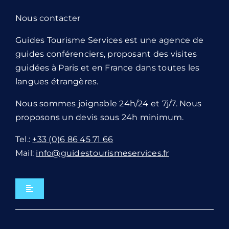
Nous contacter
Guides Tourisme Services est une agence de
guides conférenciers, proposant des visites
guidées à Paris et en France dans toutes les
langues étrangères.
Nous sommes joignable 24h/24 et 7j/7. Nous
proposons un devis sous 24h minimum.
Tel.:
+33 (0)6 86 45 71 66
Mail:
info@guidestourismeservices.fr
Navigation
à
bascule
Visites par villes