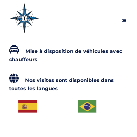
Passer
au
contenu
Navig
à
bascu
Visites par thèmes
Mise à disposition de véhicules avec
chauffeurs
Visites par villes
Expositions temporaires
Nos visites sont disponibles dans
toutes les langues
Visites exclusives et coulisses
Blog