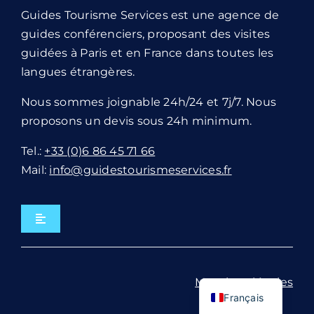
Guides Tourisme Services est une agence de
guides conférenciers, proposant des visites
guidées à Paris et en France dans toutes les
langues étrangères.
Nous sommes joignable 24h/24 et 7j/7. Nous
proposons un devis sous 24h minimum.
Tel.:
+33 (0)6 86 45 71 66
Mail:
info@guidestourismeservices.fr
Navigation
à
bascule
Visites par villes
English
Mentions légales
Français
Visites par groupe