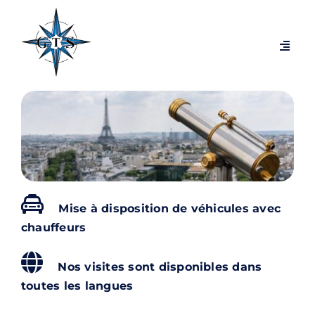
Passer
au
contenu
Navig
à
bascu
Visites par thèmes
Visites par villes
Expositions temporaires
Mise à disposition de véhicules avec
chauffeurs
Visites exclusives et coulisses
Nos visites sont disponibles dans
Blog
toutes les langues