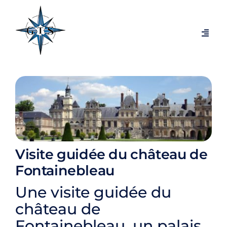
Passer
au
contenu
Navig
à
bascu
Visites par thèmes
Visites par villes
Expositions temporaires
Visite guidée du château de
Visites exclusives et coulisses
Fontainebleau
Une visite guidée du
Blog
château de
Fontainebleau, un palais