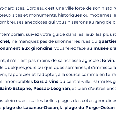
-gardistes, Bordeaux est une ville forte de son histoir
breux sites et monuments, historiques ou modernes, et 
nombreuses anecdotes qui vous hisserons au rang de pri
porain, suivez votre guide dans les lieux les plus ro
ichel,
ne manquez pas de sillonner les rues du
quartie
onument aux girondins
, vous ferez face au
musée d’a
, il n’en est pas moins de sa richesse agricole :
le vin
de quelques jours ou quelques semaines, il s’immiscer
uvrir, l’apprécier et l’adopter, à la source comme en terr
les innombrables
bars à vins
du centre-ville. Parmi les 
 Saint-Estèphe, Pessac-Léognan
, et bien d’autres enc
us plein ouest sur les belles plages des côtes girondin
la
plage de Lacanau-Océan
, la
plage du Porge-Océan