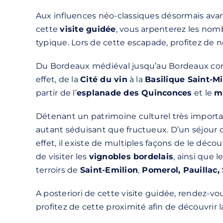
Aux influences néo-classiques désormais avant
cette
visite guidée
, vous arpenterez les nom
typique. Lors de cette escapade, profitez de 
Du Bordeaux médiéval jusqu’au Bordeaux contem
effet, de la
Cité du vin
à la
Basilique Saint-M
partir de l’
esplanade des Quinconces
et le
m
Détenant un patrimoine culturel très important
autant séduisant que fructueux. D’un séjour 
effet, il existe de multiples façons de le déco
de visiter les
vignobles bordelais
, ainsi que 
terroirs de
Saint-Emilion
,
Pomerol, Pauillac,
A posteriori de cette visite guidée, rendez-vo
profitez de cette proximité afin de découvrir 