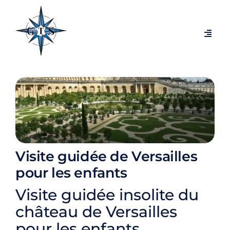
Passer
au
contenu
Navig
à
bascu
Visites par thèmes
Visites par villes
Expositions temporaires
Visite guidée de Versailles
Visites exclusives et coulisses
pour les enfants
Visite guidée insolite du
Blog
château de Versailles
pour les enfants